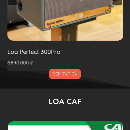
Loa Perfect 300Pro
6.890.000
₫
XEM TẤT CẢ
LOA CAF