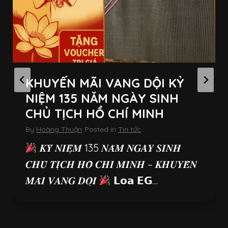
KHUYẾN MÃI VANG DỘI KỶ
NIỆM 135 NĂM NGÀY SINH
CHỦ TỊCH HỒ CHÍ MINH
By
Hoàng Thuận
Posted in
Tin tức
𝑲𝒀̉ 𝑵𝑰𝑬̣̂𝑴 135 𝑵𝑨̆𝑴 𝑵𝑮𝑨̀𝒀 𝑺𝑰𝑵𝑯
𝑪𝑯𝑼̉ 𝑻𝑰̣𝑪𝑯 𝑯𝑶̂̀ 𝑪𝑯𝑰́ 𝑴𝑰𝑵𝑯 – 𝑲𝑯𝑼𝒀𝑬̂́𝑵
𝑴𝑨̃𝑰 𝑽𝑨𝑵𝑮 𝑫𝑶̣̂𝑰
𝗟𝗼𝗮 𝗘𝗚…