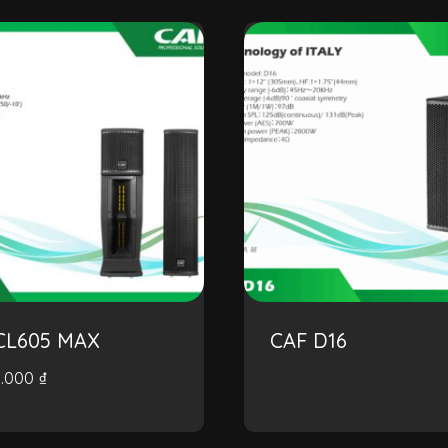
CL605 MAX
CAF D16
0.000
₫