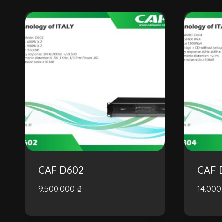
CAF D602
CAF 
9.500.000
₫
14.00