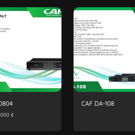
D804
CAF DA-108
0.000
₫