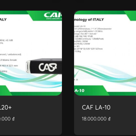
L20+
CAF LA-10
0.000
₫
18.000.000
₫