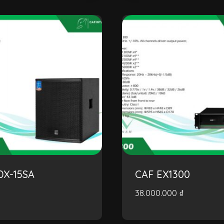
DX-15SA
CAF EX1300
38.000.000
₫